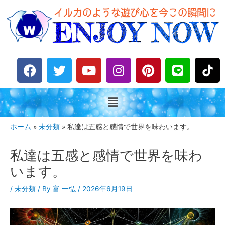
F
T
Y
I
P
L
a
w
o
n
i
i
c
i
u
s
n
n
e
t
t
t
t
e
b
t
u
a
e
o
e
b
g
r
ホーム
未分類
私達は五感と感情で世界を味わいます。
o
r
e
r
e
k
a
s
私達は五感と感情で世界を味わ
m
t
います。
/
未分類
/ By
富 一弘
/
2026年6月19日