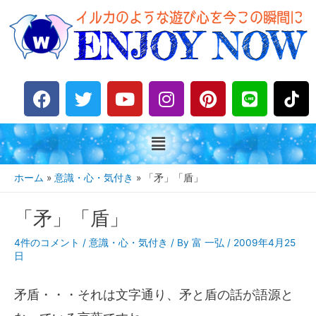
F
T
Y
I
P
L
a
w
o
n
i
i
c
i
u
s
n
n
e
t
t
t
t
e
b
t
u
a
e
o
e
b
g
r
ホーム
意識・心・気付き
「矛」「盾」
o
r
e
r
e
k
a
s
「矛」「盾」
m
t
4件のコメント
/
意識・心・気付き
/ By
富 一弘
/
2009年4月25
日
矛盾・・・それは文字通り、矛と盾の話が語源と