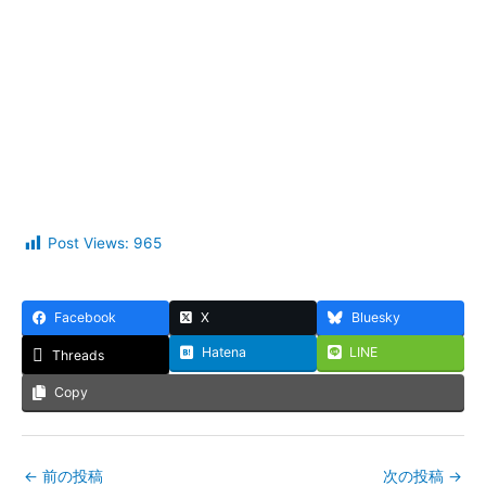
Post Views:
965
Facebook
X
Bluesky
Hatena
LINE
Threads
Copy
←
前の投稿
次の投稿
→