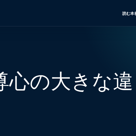
読む
本
尊心の大きな違