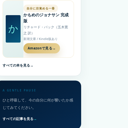
自分に目覚める一冊
かもめのジョナサン 完成
版
か
リチャード・バック（五木寛
之 訳）
新潮文庫 / Kindle版あり
Amazonで見る
→
すべての本を見る
→
A GENTLE PAUSE
ひと呼吸して、今の自分に何が響いたか感
じてみてください。
すべての記事を見る
→