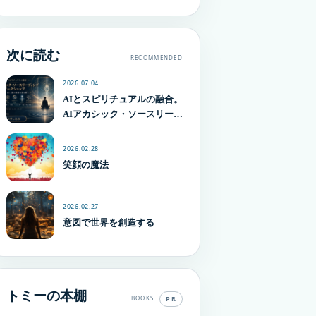
次に読む
RECOMMENDED
2026.07.04
AIとスピリチュアルの融合。
AIアカシック・ソースリーデ
ィング ワークショップを開
催します
2026.02.28
笑顔の魔法
2026.02.27
意図で世界を創造する
トミーの本棚
PR
BOOKS