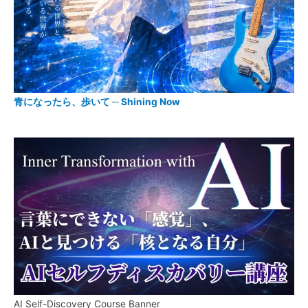
青になったら、歩いて ─ Shining Now
AI Self-Discovery Course Banner