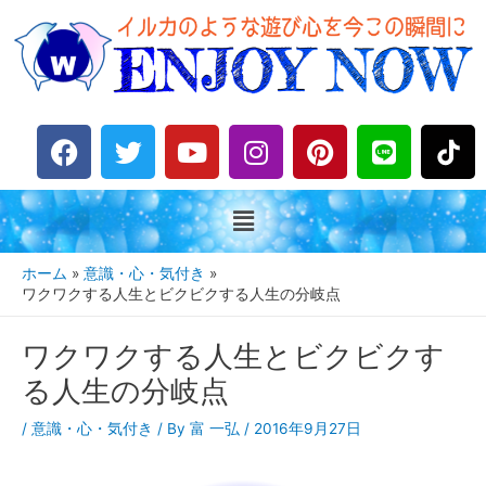
F
T
Y
I
P
L
a
w
o
n
i
i
c
i
u
s
n
n
e
t
t
t
t
e
b
t
u
a
e
o
e
b
g
r
ホーム
意識・心・気付き
o
r
e
r
e
ワクワクする人生とビクビクする人生の分岐点
k
a
s
ワクワクする人生とビクビクす
m
t
る人生の分岐点
/
意識・心・気付き
/ By
富 一弘
/
2016年9月27日