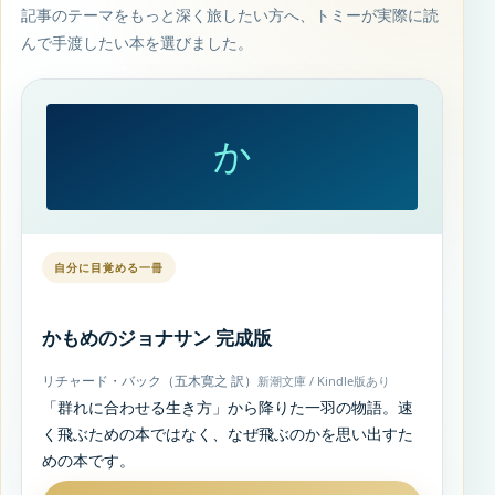
記事のテーマをもっと深く旅したい方へ、トミーが実際に読
んで手渡したい本を選びました。
か
自分に目覚める一冊
かもめのジョナサン 完成版
リチャード・バック（五木寛之 訳）
新潮文庫 / Kindle版あり
「群れに合わせる生き方」から降りた一羽の物語。速
く飛ぶための本ではなく、なぜ飛ぶのかを思い出すた
めの本です。