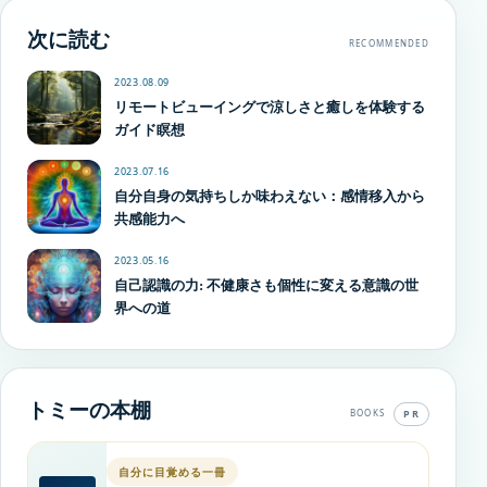
次に読む
RECOMMENDED
2023.08.09
リモートビューイングで涼しさと癒しを体験する
ガイド瞑想
2023.07.16
自分自身の気持ちしか味わえない：感情移入から
共感能力へ
2023.05.16
自己認識の力: 不健康さも個性に変える意識の世
界への道
トミーの本棚
PR
BOOKS
自分に目覚める一冊