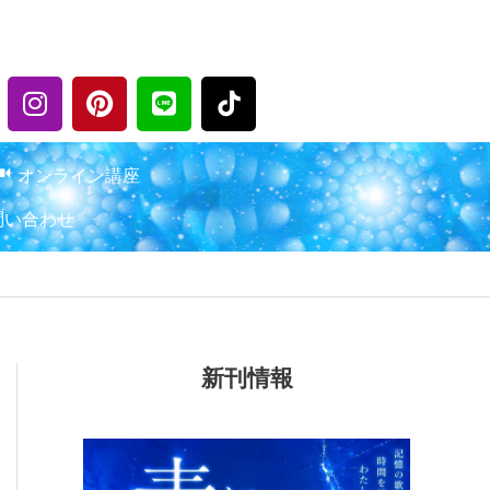
I
P
L
n
i
i
s
n
n
t
t
e
オンライン講座
a
e
問い合わせ
g
r
r
e
a
s
m
t
新刊情報