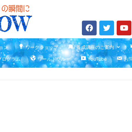
F
T
Y
a
w
o
c
i
u
e
t
t
ョン
ワークショップ
養成講座のご案内
b
t
u
プログラム
ワールドブルー
YouTube
お
o
e
b
o
r
e
k